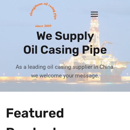
Skip
{:en}
to
content
We Supply
Oil Casing Pipe
As a leading oil casing supplier in China.
we welcome your message.
Featured