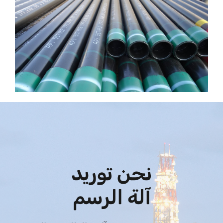
{:}{:ar}
نحن توريد
آلة الرسم