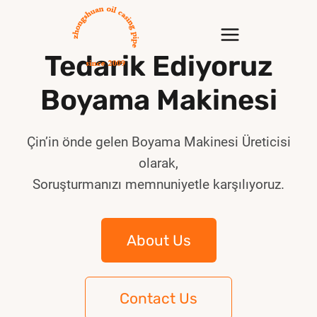
Skip
to
content
Tedarik Ediyoruz
Boyama Makinesi
Çin’in önde gelen Boyama Makinesi Üreticisi
olarak,
Soruşturmanızı memnuniyetle karşılıyoruz.
About Us
Contact Us