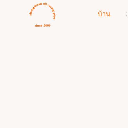
Skip
to
บ้าน
เ
content