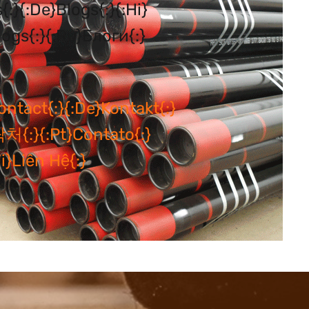
logs{:}{:ru}Блоги{:}
연락처{:}{:pt}Contato{:}
vi}Liên Hệ{:}