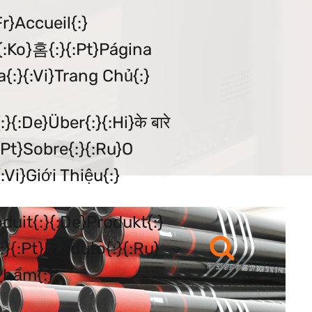
{:ko}홈{:}{:pt}Página
a{:}{:vi}Trang Chủ{:}
:pt}Sobre{:}{:ru}О
:vi}Giới Thiệu{:}
:}{:pt}Produto{:}{:ru}
 Phẩm{:}