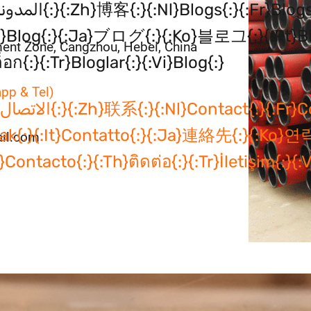
}{:it}Blog{:}{:ja}ブログ{:}{:ko}블로그{:}{:pt}B
nt Zone, Cangzhou, Hebei, China
อก{:}{:tr}Bloglar{:}{:vi}Blog{:}
pp & Tel)
}
Kontak{:}{:it}Contatto{:}{:ja}連絡先{:}{:ko}
il.com
Contacto{:}{:th}ติดต่อ{:}{:tr}İletişim{:}{: