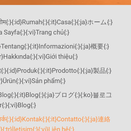
na Sayfa{:}{:vi}Trang chủ{:}
}Hakkında{:}{:vi}Giới thiệu{:}
r}Ürün{:}{:vi}Sản phẩm{:}
{:}{:vi}Blog{:}
tr}İletişim{:}{:vi}Liên hệ{:}