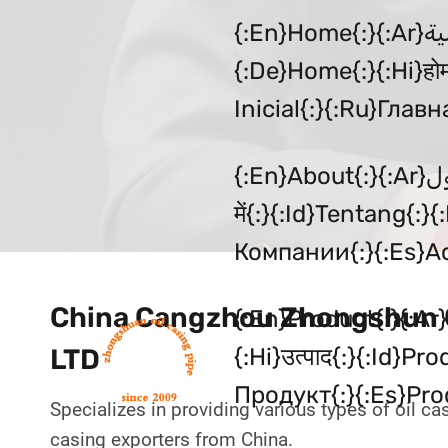
Skip
{:en}Home{:}{:ar}الصفحة الرئيسية{:}{:zh}主页{:}{:nl}Thuis{:}{:fr}Accueil{:}
to
{:de}Home{:}{:hi}हो
content
Inicial{:}{:ru}Главн
{:en}About{:}{:ar}حول{:}{:zh}关于{:}{:nl}Over{:}{:fr}À Propos{:}{:de}Über{:}{:hi}के बारे
में{:}{:id}Tentang{:
Компании{:}{:es}Acer
China Cangzhou Zhongshun Oi
{:en}Product{:}{:ar}المنتج{:}{:zh}产品{:}{:nl}Product{:}{:fr}Produit{:}{:de}Produkt{:}
{:hi}उत्पाद{:}{:id}P
LTD
Продукт{:}{:es}Prod
Specializes in providing various types of oil ca
casing exporters from China.