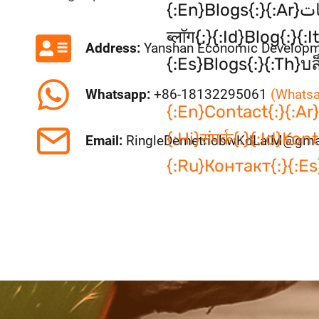
{:en}Blogs{:}{:ar}المدونات{:}{:zh}博客{:}{:nl}Blogs{:}{:fr}Blogs{:}{:de}Blogs{:}{:hi}
ब्लॉग{:}{:id}Blog{:
Address:
Yanshan Economic Developme
{:es}Blogs{:}{:th}บล็
Whatsapp:
+86-18132295061
(Whatsa
{:en}Contact{:}{:ar}الاتصال{:}{:zh}联系{:}{:nl}Contact{:}{:fr}Contact{:}{:de}Kontakt{:
{:hi}संपर्क{:}{:id}
Email:
RingleDemetriobwKdLaiM@gma
{:ru}Контакт{:}{:es}