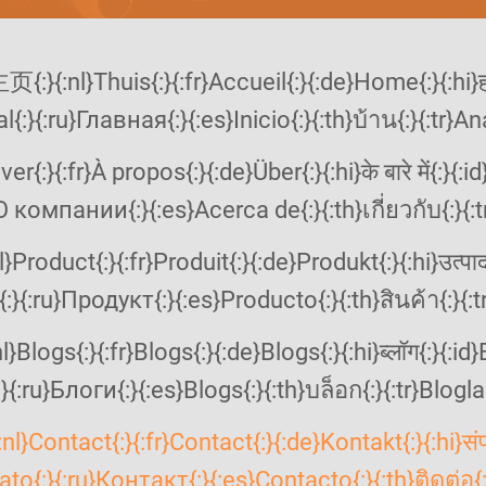
l{:}{:ru}Главная{:}{:es}Inicio{:}{:th}บ้าน{:}{:tr}A
 компании{:}{:es}Acerca de{:}{:th}เกี่ยวกับ{:}{:tr
}{:ru}Продукт{:}{:es}Producto{:}{:th}สินค้า{:}{:t
:}{:ru}Блоги{:}{:es}Blogs{:}{:th}บล็อก{:}{:tr}Bloglar
:}{:ru}Контакт{:}{:es}Contacto{:}{:th}ติดต่อ{:}{: