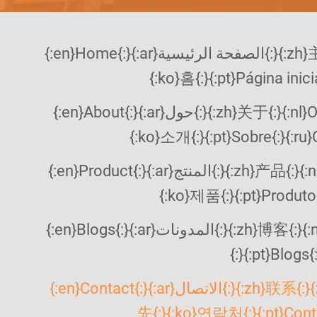
{:en}Home{:}{:ar}الصفحة الرئيسية{:}{:zh}主页{:}{:nl}Thuis{:}{:fr}Accueil{:}{:de}Home{:}{:hi}होम{:}{:id}Rumah{:}{:it}Casa{:}{:ja}ホーム{:}
{:ko}홈{:}{:pt}Página inicia
{:en}About{:}{:ar}حول{:}{:zh}关于{:}{:nl}Over{:}{:fr}À propos{:}{:de}Über{:}{:hi}के बारे में{:}{:id}Tentang{:}{:it}Informazioni{:}{:ja}概要{:}
{:ko}소개{:}{:pt}Sobre{:}{:ru}О
{:en}Product{:}{:ar}المنتج{:}{:zh}产品{:}{:nl}Product{:}{:fr}Produit{:}{:de}Produkt{:}{:hi}उत्पाद{:}{:id}Produk{:}{:it}Prodotto{:}{:ja}製品{:}
{:ko}제품{:}{:pt}Produto{:
{:en}Blogs{:}{:ar}المدونات{:}{:zh}博客{:}{:nl}Blogs{:}{:fr}Blogs{:}{:de}Blogs{:}{:hi}ब्लॉग{:}{:id}Blog{:}{:it}Blog{:}{:ja}ブログ{:}{:ko}블로그
{:}{:pt}Blogs{
{:en}Contact{:}{:ar}الاتصال{:}{:zh}联系{:}{:nl}Contact{:}{:fr}Contact{:}{:de}Kontakt{:}{:hi}संपर्क{:}{:id}Kontak{:}{:it}Contatto{:}{:ja}連絡
先{:}{:ko}연락처{:}{:pt}Contato{