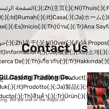
म{:}{:id}Rumah{:}{:it}Casa{:}{:ja}ホーム{:}
ая{:}{:es}Inicio{:}{:th}บ้าน{:}{:tr}Ana Sayf
Contact Us
}{:it}Informazioni{:}{:ja}概要{:}{:ko}소개{:}{
ca De{:}{:th}เกี่ยวกับ{:}{:tr}Hakkında{:}{
l Casing Trading Co.,
roduk{:}{:it}Prodotto{:}{:ja}製品{:}{:ko}제품{
ucto{:}{:th}สินค้า{:}{:tr}Ürün{:}{:vi}Sản
sing. We are one of the major oil