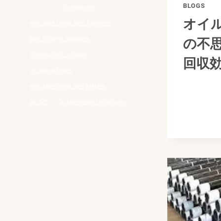
BLOGS
Companies
オイ
steel tube China Best Exporters
Best Chinese Suppliers
の不
10mm plastic oil pipe
回収
oil casing Maker
steel pipe China Best Makers
api 5ct
Oil pipe repair techniques