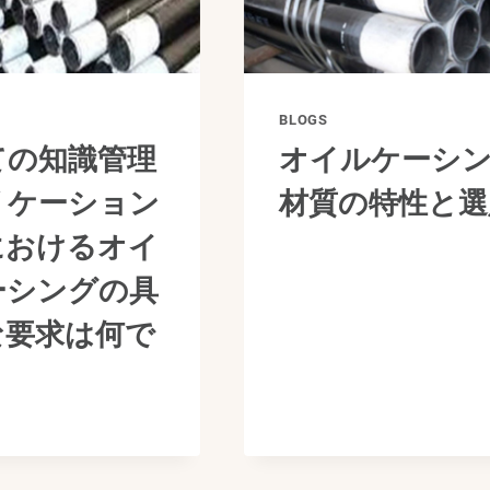
BLOGS
ての知識管理
オイルケーシ
リケーション
材質の特性と選
におけるオイ
ーシングの具
な要求は何で