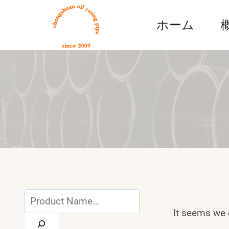
Skip
to
ホーム
content
Search
It seems we c