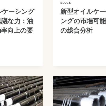
BLOGS
ルケーシング
新型オイルケ
思議な力：油
ングの市場可能
効率向上の要
の総合分析