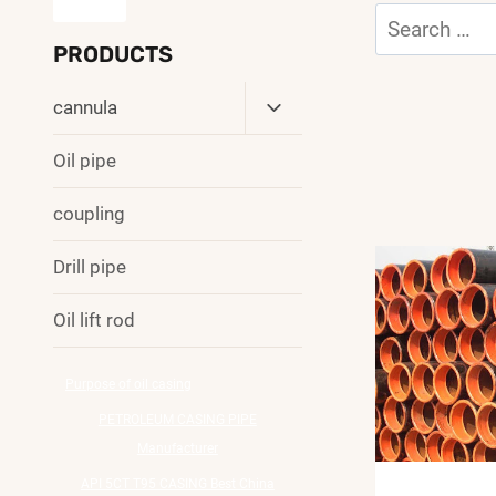
Search
for:
PRODUCTS
Toggle
cannula
Child
Menu
Oil pipe
coupling
Drill pipe
Oil lift rod
Purpose of oil casing
PETROLEUM CASING PIPE
Manufacturer
API 5CT T95 CASING Best China