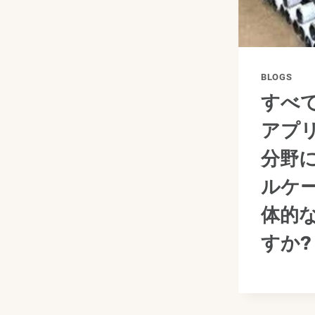
BLOGS
すべ
アプ
分野
ルケ
体的
すか?