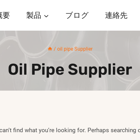
概要
製品
ブログ
連絡先
/
oil pipe Supplier
Oil Pipe Supplier
an’t find what you’re looking for. Perhaps searching 